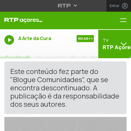
Entrar
Me
A Arte da Cura
NO AR
TV
RTP Açore
Este conteúdo fez parte do
"Blogue Comunidades", que se
encontra descontinuado. A
publicação é da responsabilidade
dos seus autores.