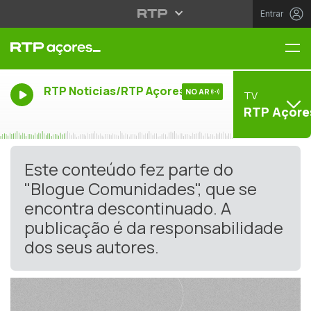
Entrar
Me
RTP Noticias/RTP Açores
NO AR
TV
RTP Açore
Este conteúdo fez parte do
"Blogue Comunidades", que se
encontra descontinuado. A
publicação é da responsabilidade
dos seus autores.