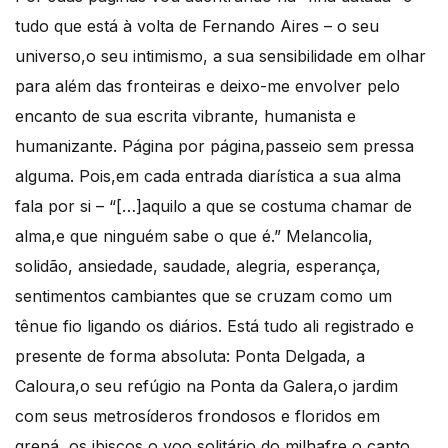
tudo que está à volta de Fernando Aires – o seu
universo,o seu intimismo, a sua sensibilidade em olhar
para além das fronteiras e deixo-me envolver pelo
encanto de sua escrita vibrante, humanista e
humanizante. Página por página,passeio sem pressa
alguma. Pois,em cada entrada diarística a sua alma
fala por si – “[…]aquilo a que se costuma chamar de
alma,e que ninguém sabe o que é.” Melancolia,
solidão, ansiedade, saudade, alegria, esperança,
sentimentos cambiantes que se cruzam como um
tênue fio ligando os diários. Está tudo ali registrado e
presente de forma absoluta: Ponta Delgada, a
Caloura,o seu refúgio na Ponta da Galera,o jardim
com seus metrosíderos frondosos e floridos em
grená, os ibiscos,o voo solitário do milhafre,o canto