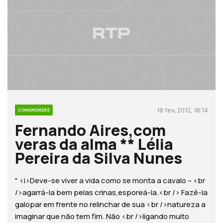
18 fev, 2012, 18:14
COMUNIDADES
Fernando Aires,com
veras da alma ** Lélia
Pereira da Silva Nunes
" <i>Deve-se viver a vida como se monta a cavalo – <br
/>agarrá-la bem pelas crinas,esporeá-la.<br /> Fazê-la
galopar em frente no relinchar de sua <br />natureza a
imaginar que não tem fim. Não <br />ligando muito