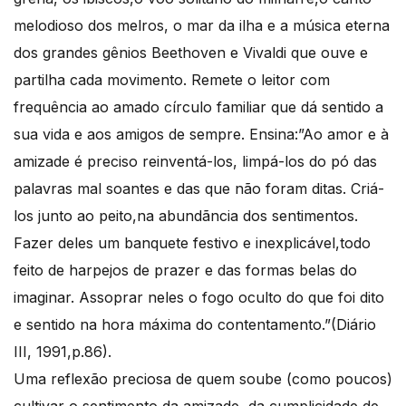
melodioso dos melros, o mar da ilha e a música eterna
dos grandes gênios Beethoven e Vivaldi que ouve e
partilha cada movimento. Remete o leitor com
frequência ao amado círculo familiar que dá sentido a
sua vida e aos amigos de sempre. Ensina:”Ao amor e à
amizade é preciso reinventá-los, limpá-los do pó das
palavras mal soantes e das que não foram ditas. Criá-
los junto ao peito,na abundãncia dos sentimentos.
Fazer deles um banquete festivo e inexplicável,todo
feito de harpejos de prazer e das formas belas do
imaginar. Assoprar neles o fogo oculto do que foi dito
e sentido na hora máxima do contentamento.”(Diário
III, 1991,p.86).
Uma reflexão preciosa de quem soube (como poucos)
cultivar o sentimento da amizade, da cumplicidade de