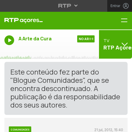
Entrar
Me
A Arte da Cura
NO AR
TV
RTP Açore
Este conteúdo fez parte do
"Blogue Comunidades", que se
encontra descontinuado. A
publicação é da responsabilidade
dos seus autores.
21 jul, 2012, 15:40
COMUNIDADES