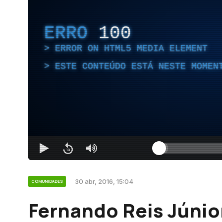
ERRO
100
ERROR ON HTML5 MEDIA ELEMENT
ESTE CONTEÚDO ESTÁ NESTE MOMEN
30 abr, 2016, 15:04
COMUNIDADES
Fernando Reis Júni