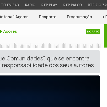
TELEVISÃO
RÁDIO
RTP PLAY
RTP PALCO
RTP ZIG ZA
Antena 1 Açores
Desporto
Programação
+ 
TP Açores
NO AR
gue Comunidades", que se encontra
 responsabilidade dos seus autores.