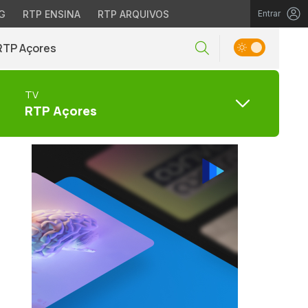
G
RTP ENSINA
RTP ARQUIVOS
Entrar
RTP Açores
TV
RTP Açores