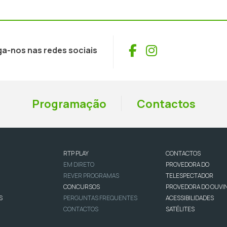
Facebook
Instagram
ga-nos nas redes sociais
Programação
Contactos
RTP PLAY
CONTACTOS
EM DIRETO
PROVEDORA DO
REVER PROGRAMAS
TELESPECTADOR
CONCURSOS
PROVEDORA DO OUVI
S
PERGUNTAS FREQUENTES
ACESSIBILIDADES
CONTACTOS
SATÉLITES