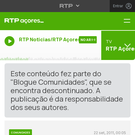
Entrar
Me
RTP Noticias/RTP Açores
NO AR
TV
RTP Açore
Este conteúdo fez parte do
"Blogue Comunidades", que se
encontra descontinuado. A
publicação é da responsabilidade
dos seus autores.
22 set, 2011, 00:05
COMUNIDADES