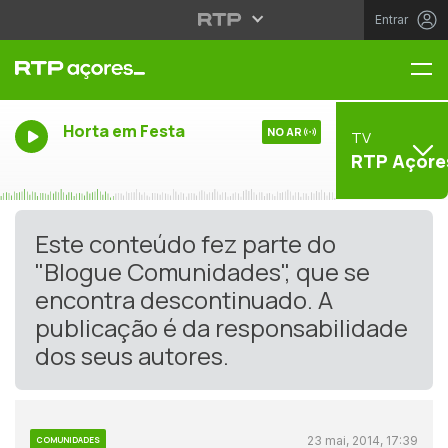
Entrar
Me
Horta em Festa
NO AR
TV
RTP Açore
Este conteúdo fez parte do
"Blogue Comunidades", que se
encontra descontinuado. A
publicação é da responsabilidade
dos seus autores.
23 mai, 2014, 17:39
COMUNIDADES