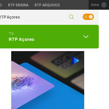
G
RTP ENSINA
RTP ARQUIVOS
Entrar
RTP Açores
TV
RTP Açores