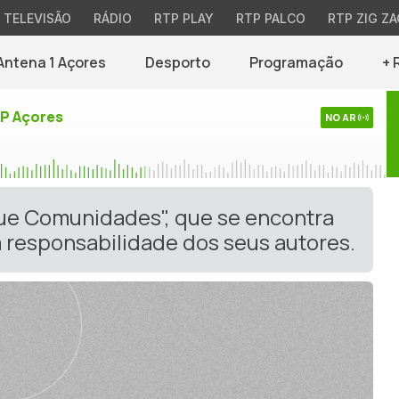
TELEVISÃO
RÁDIO
RTP PLAY
RTP PALCO
RTP ZIG ZA
Antena 1 Açores
Desporto
Programação
+ 
TP Açores
NO AR
gue Comunidades", que se encontra
 responsabilidade dos seus autores.