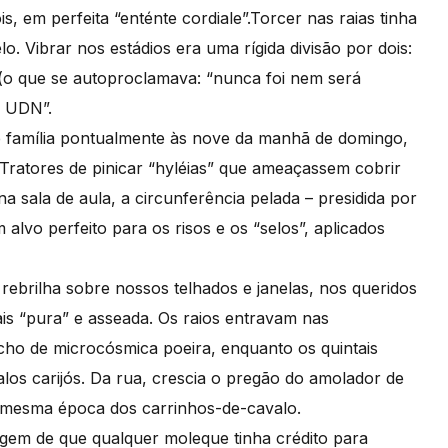
s, em perfeita “enténte cordiale”.Torcer nas raias tinha
lo. Vibrar nos estádios era uma rígida divisão por dois:
 (o que se autoproclamava: “nunca foi nem será
a UDN”.
 família pontualmente às nove da manhã de domingo,
Tratores de pinicar “hyléias” que ameaçassem cobrir
a sala de aula, a circunferência pelada – presidida por
alvo perfeito para os risos e os “selos”, aplicados
rebrilha sobre nossos telhados e janelas, nos queridos
is “pura” e asseada. Os raios entravam nas
facho de microcósmica poeira, enquanto os quintais
los carijós. Da rua, crescia o pregão do amolador de
à mesma época dos carrinhos-de-cavalo.
em de que qualquer moleque tinha crédito para