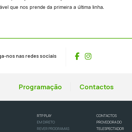
ável que nos prende da primeira a última linha.
Facebook
Instagram
ga-nos nas redes sociais
Programação
Contactos
RTP PLAY
CONTACTOS
EM DIRETO
PROVEDORA DO
REVER PROGRAMAS
TELESPECTADOR