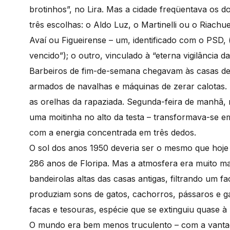
brotinhos”, no Lira. Mas a cidade freqüentava os doi
três escolhas: o Aldo Luz, o Martinelli ou o Riachue
Avaí ou Figueirense – um, identificado com o PSD,
vencido”); o outro, vinculado à “eterna vigilância d
Barbeiros de fim-de-semana chegavam às casas de
armados de navalhas e máquinas de zerar calotas. 
as orelhas da rapaziada. Segunda-feira de manhã, n
uma moitinha no alto da testa – transformava-se em 
com a energia concentrada em três dedos.
O sol dos anos 1950 deveria ser o mesmo que hoje 
286 anos de Floripa. Mas a atmosfera era muito ma
bandeirolas altas das casas antigas, filtrando um 
produziam sons de gatos, cachorros, pássaros e ga
facas e tesouras, espécie que se extinguiu quase 
O mundo era bem menos truculento – com a vantag