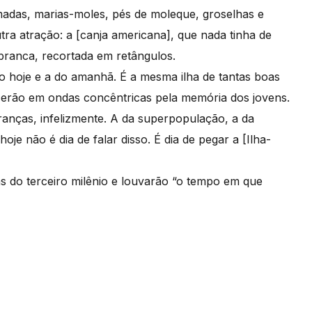
adas, marias-moles, pés de moleque, groselhas e
ra atração: a [canja americana], que nada tinha de
branca, recortada em retângulos.
do hoje e a do amanhã. É a mesma ilha de tantas boas
cerão em ondas concêntricas pela memória dos jovens.
nças, infelizmente. A da superpopulação, a da
oje não é dia de falar disso. É dia de pegar a [Ilha-
 do terceiro milênio e louvarão “o tempo em que