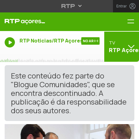
Entrar
Me
RTP Noticias/RTP Açores
NO AR
TV
RTP Açore
Este conteúdo fez parte do
"Blogue Comunidades", que se
encontra descontinuado. A
publicação é da responsabilidade
dos seus autores.