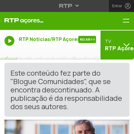
Entrar
Me
RTP Noticias/RTP Açores
NO AR
TV
RTP Açore
Este conteúdo fez parte do
"Blogue Comunidades", que se
encontra descontinuado. A
publicação é da responsabilidade
dos seus autores.