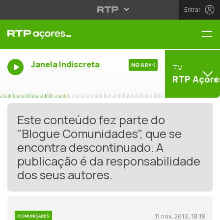
Entrar
Me
Janela Indiscreta
NO AR
TV
RTP Açore
Este conteúdo fez parte do
"Blogue Comunidades", que se
encontra descontinuado. A
publicação é da responsabilidade
dos seus autores.
11 nov, 2013, 18:18
COMUNIDADES