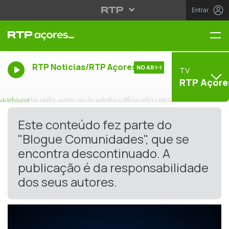
Entrar
Me
RTP Noticias/RTP Açores
NO AR
TV
RTP Açore
Este conteúdo fez parte do
"Blogue Comunidades", que se
encontra descontinuado. A
publicação é da responsabilidade
dos seus autores.