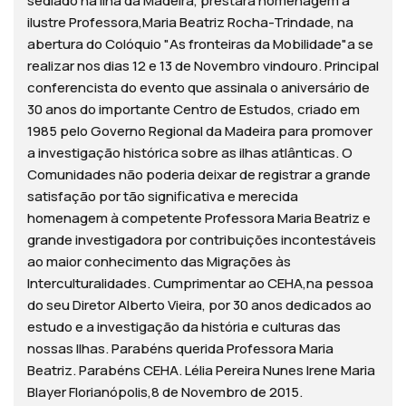
sediado na ilha da Madeira, prestará homenagem à
ilustre Professora,Maria Beatriz Rocha-Trindade, na
abertura do Colóquio "As fronteiras da Mobilidade"a se
realizar nos dias 12 e 13 de Novembro vindouro. Principal
conferencista do evento que assinala o aniversário de
30 anos do importante Centro de Estudos, criado em
1985 pelo Governo Regional da Madeira para promover
a investigação histórica sobre as ilhas atlânticas. O
Comunidades não poderia deixar de registrar a grande
satisfação por tão significativa e merecida
homenagem à competente Professora Maria Beatriz e
grande investigadora por contribuições incontestáveis
ao maior conhecimento das Migrações às
Interculturalidades. Cumprimentar ao CEHA,na pessoa
do seu Diretor Alberto Vieira, por 30 anos dedicados ao
estudo e a investigação da história e culturas das
nossas Ilhas. Parabéns querida Professora Maria
Beatriz. Parabéns CEHA. Lélia Pereira Nunes Irene Maria
Blayer Florianópolis,8 de Novembro de 2015.