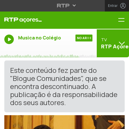
Entrar
Me
Musica no Colégio
NO AR
TV
RTP Açore
Este conteúdo fez parte do
"Blogue Comunidades", que se
encontra descontinuado. A
publicação é da responsabilidade
dos seus autores.