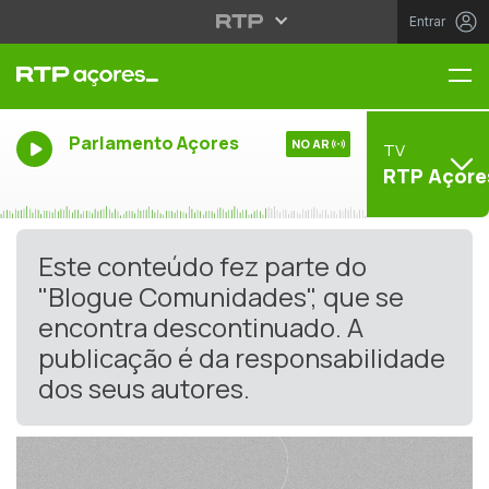
Entrar
Me
Parlamento Açores
NO AR
TV
RTP Açore
Este conteúdo fez parte do
"Blogue Comunidades", que se
encontra descontinuado. A
publicação é da responsabilidade
dos seus autores.