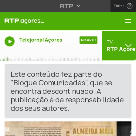
Entrar
Me
Telejornal Açores
NO AR
TV
RTP Açore
Este conteúdo fez parte do
"Blogue Comunidades", que se
encontra descontinuado. A
publicação é da responsabilidade
dos seus autores.