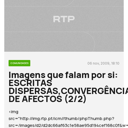
06 nov, 2009, 18:10
COMUNIDADES
Imagens que falam por si:
ESCRITAS
DISPERSAS,CONVERGÊNCI
DE AFECTOS (2/2)
<img
src="http://img.rtp.pt/icm//thumb/phpThumb.php?
src=/images/d2/d2dc66af63c1e58ae95d194cef168c0f