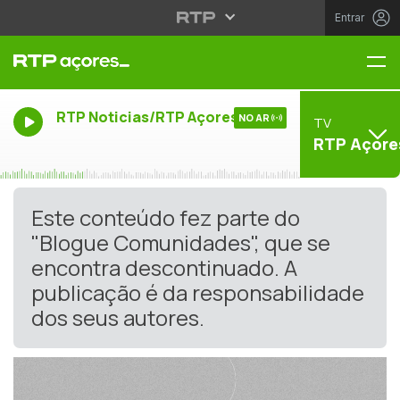
Entrar
Me
RTP Noticias/RTP Açores
NO AR
TV
RTP Açore
Este conteúdo fez parte do
"Blogue Comunidades", que se
encontra descontinuado. A
publicação é da responsabilidade
dos seus autores.