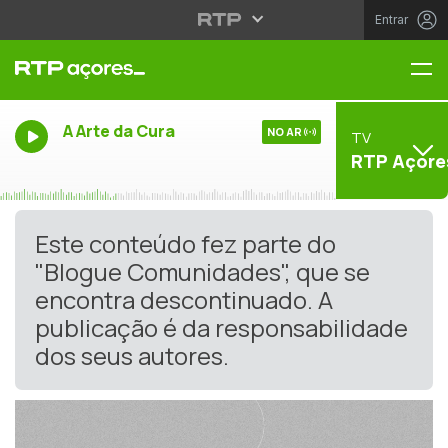
Entrar
Me
A Arte da Cura
NO AR
TV
RTP Açore
Este conteúdo fez parte do
"Blogue Comunidades", que se
encontra descontinuado. A
publicação é da responsabilidade
dos seus autores.