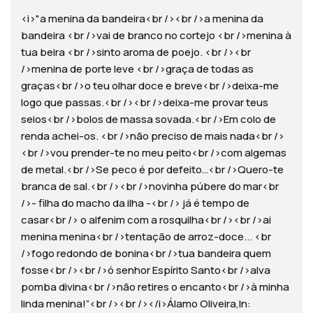
<i>"a menina da bandeira<br /><br />a menina da
bandeira <br />vai de branco no cortejo <br />menina à
tua beira <br />sinto aroma de poejo. <br /><br
/>menina de porte leve <br />graça de todas as
graças<br />o teu olhar doce e breve<br />deixa-me
logo que passas.<br /><br />deixa-me provar teus
seios<br />bolos de massa sovada.<br />Em colo de
renda achei-os. <br />não preciso de mais nada<br />
<br />vou prender-te no meu peito<br />com algemas
de metal.<br />Se peco é por defeito…<br />Quero-te
branca de sal.<br /><br />novinha púbere do mar<br
/>- filha do macho da ilha -<br /> já é tempo de
casar<br /> o alfenim com a rosquilha<br /><br />ai
menina menina<br />tentação de arroz-doce... <br
/>fogo redondo de bonina<br />tua bandeira quem
fosse<br /><br />ó senhor Espírito Santo<br />alva
pomba divina<br />não retires o encanto<br />à minha
linda menina!”<br /><br /></i>Álamo Oliveira,In: