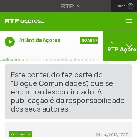
Entrar
Me
Atlântida Açores
NO AR
TV
RTP Açore
Este conteúdo fez parte do
"Blogue Comunidades", que se
encontra descontinuado. A
publicação é da responsabilidade
dos seus autores.
24 out, 2012, 17:17
COMUNIDADES