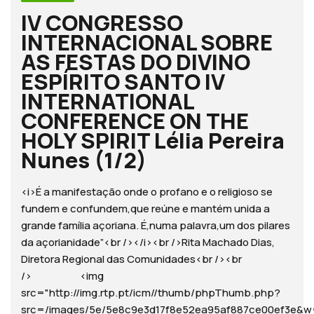
IV CONGRESSO
INTERNACIONAL SOBRE
AS FESTAS DO DIVINO
ESPÍRITO SANTO IV
INTERNATIONAL
CONFERENCE ON THE
HOLY SPIRIT Lélia Pereira
Nunes (1/2)
<i>É a manifestação onde o profano e o religioso se
fundem e confundem,que reúne e mantém unida a
grande família açoriana. É,numa palavra,um dos pilares
da açorianidade”<br /></i><br />Rita Machado Dias,
Diretora Regional das Comunidades<br /><br
/> <img
src="http://img.rtp.pt/icm//thumb/phpThumb.php?
src=/images/5e/5e8c9e3d17f8e52ea95af887ce00ef3e