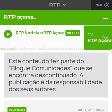
Entrar
Me
RTP Noticias/RTP Açores
NO AR
TV
RTP Açore
Este conteúdo fez parte do
"Blogue Comunidades", que se
encontra descontinuado. A
publicação é da responsabilidade
dos seus autores.
08 jul, 2010, 08:27
COMUNIDADES