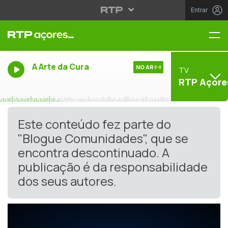
Entrar
Me
A Arte da Cura
NO AR
TV
RTP Açore
Este conteúdo fez parte do
"Blogue Comunidades", que se
encontra descontinuado. A
publicação é da responsabilidade
dos seus autores.