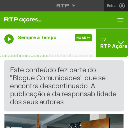
Entrar
Me
Sempre a Tempo
NO AR
TV
RTP Açore
Este conteúdo fez parte do
"Blogue Comunidades", que se
encontra descontinuado. A
publicação é da responsabilidade
dos seus autores.