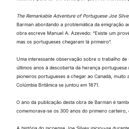
The Remarkable Adventure of Portuguese Joe Silve
Barman abordando a problemática da emigração aço
obra escreve Manuel A. Azevedo: “Existe um prové
mas os portugueses chegaram lá primeiro”.
Uma interessante observação sobre o trabalho de 
últimos anos à descoberta da herança portuguesa ne
pioneiros portugueses a chegar ao Canadá, muito 
Colúmbia Britânica se juntou em 1871.
O ano da publicação desta obra de Barman é também
comemorava-se os 300 anos do primeiro carteiro, 
A história do picoense Joe Silvey iniciou-se durant