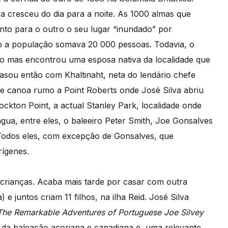
 cresceu do dia para a noite. As 1000 almas que
to para o outro o seu lugar “inundado” por
 a população somava 20 000 pessoas. Todavia, o
o mas encontrou uma esposa nativa da localidade que
casou então com Khaltinaht, neta do lendário chefe
 de canoa rumo a Point Roberts onde José Silva abriu
ckton Point, a actual Stanley Park, localidade onde
gua, entre eles, o baleeiro Peter Smith, Joe Gonsalves
 Todos eles, com excepção de Gonsalves, que
ígenes.
 crianças. Acaba mais tarde por casar com outra
 juntos criam 11 filhos, na ilha Reid. José Silva
The Remarkable Adventures of Portuguese Joe Silvey
 da baleação açoriana e canadiana e, uma relevante