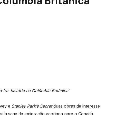
 Colúmbia Britânica`
lvey e
Stanley Park’s Secret
duas obras de interesse
 pela saga da emigração açoriana para o Canadá.