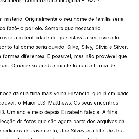
ascimento continua uma incógnita – 1830?.
istério. Originalmente o seu nome de família seria
 de fazê-lo por ele. Sempre que necessário
var a autenticidade do que estava a ser assinado.
 tal como seria ouvido: Silva, Silvy, Sílvia e Silver.
formas diferentes. É possível, mas não provável que
ssoas. O nome só gradualmente tomou a forma de
oca da sua filha mais velha Elizabeth, que já em idade
ncouver, o Major J.S. Matthews. Os seus encontros
. Um ano e meio depois Elizabeth falecia. A filha
lecção de fotos que são agora parte dos arquivos da
anadianos do casamento, Joe Silvey era filho de João