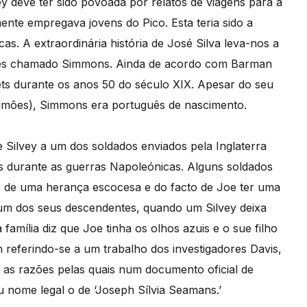
ey deve ter sido povoada por relatos de viagens para a
nte empregava jovens do Pico. Esta teria sido a
s. A extraordinária história de José Silva leva-nos a
cocês chamado Simmons. Ainda de acordo com Barman
ets durante os anos 50 do século XIX. Apesar do seu
imões), Simmons era português de nascimento.
 Silvey a um dos soldados enviados pela Inglaterra
 durante as guerras Napoleónicas. Alguns soldados
ar de uma herança escocesa e do facto de Joe ter uma
um dos seus descendentes, quando um Silvey deixa
família diz que Joe tinha os olhos azuis e o sue filho
referindo-se a um trabalho dos investigadores Davis,
r as razões pelas quais num documento oficial de
 nome legal o de ‘Joseph Sílvia Seamans.’