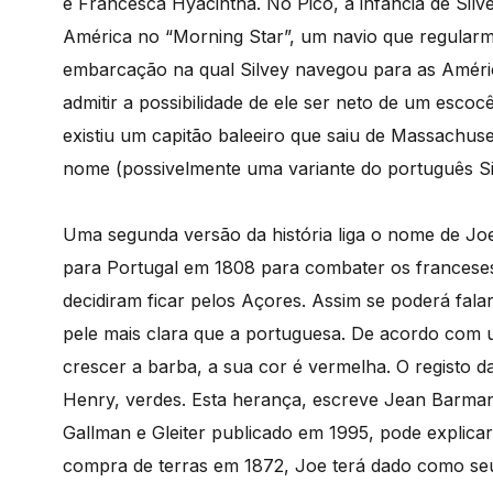
e Francesca Hyacintha. No Pico, a infância de Silv
América no “Morning Star”, um navio que regularme
embarcação na qual Silvey navegou para as América
admitir a possibilidade de ele ser neto de um es
existiu um capitão baleeiro que saiu de Massachus
nome (possivelmente uma variante do português S
Uma segunda versão da história liga o nome de Joe
para Portugal em 1808 para combater os franceses
decidiram ficar pelos Açores. Assim se poderá fal
pele mais clara que a portuguesa. De acordo com 
crescer a barba, a sua cor é vermelha. O registo da 
Henry, verdes. Esta herança, escreve Jean Barman 
Gallman e Gleiter publicado em 1995, pode explica
compra de terras em 1872, Joe terá dado como seu