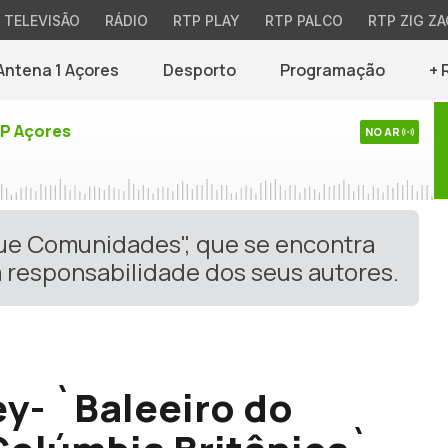
TELEVISÃO
RÁDIO
RTP PLAY
RTP PALCO
RTP ZIG ZA
Antena 1 Açores
Desporto
Programação
+ 
TP Açores
NO AR
gue Comunidades", que se encontra
 responsabilidade dos seus autores.
ey- `Baleeiro do