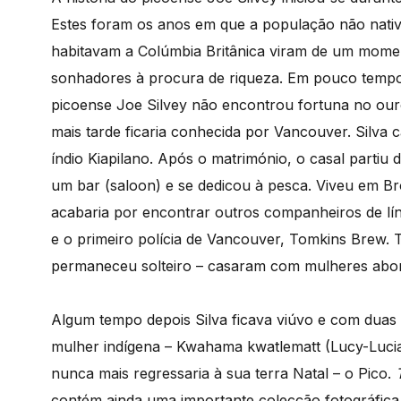
Estes foram os anos em que a população não nativa
habitavam a Colúmbia Britânica viram de um momen
sonhadores à procura de riqueza. Em pouco tempo
picoense Joe Silvey não encontrou fortuna no our
mais tarde ficaria conhecida por Vancouver. Silva 
índio Kiapilano. Após o matrimónio, o casal partiu
um bar (saloon) e se dedicou à pesca. Viveu em Bro
acabaria por encontrar outros companheiros de lín
e o primeiro polícia de Vancouver, Tomkins Brew.
permaneceu solteiro – casaram com mulheres abor
Algum tempo depois Silva ficava viúvo e com duas
mulher indígena – Kwahama kwatlematt (Lucy-Lucia) e
nunca mais regressaria à sua terra Natal – o Pico.
contém ainda uma importante colecção fotográfica