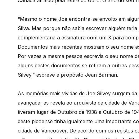
Canadá atraído pela febre do ouro. O ano do seu n
“Mesmo o nome Joe encontra-se envolto em algum m
Silva. Mas porque não sabia escrever alguém teria
complementaria a assinatura com um X para compro
Documentos mais recentes mostram o seu nome escrito
Por vezes a mesma pessoa escrevia o seu nome de 
alguns destes documentos se refiram a outras pe
Silvey,” escreve a propósito Jean Barman.
As memórias mais vividas de Joe Silvey surgem da b
avançada, as revela ao arquivista da cidade de Va
tiveram lugar de Outubro de 1938 a Outubro de 1943
deste picoense tinha igualmente uma importante co
cidade de Vancouver. De acordo com os registos c