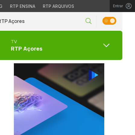
G
RTP ENSINA
RTP ARQUIVOS
Entrar
RTP Açores
TV
RTP Açores