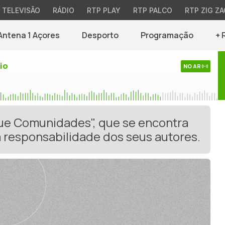
TELEVISÃO
RÁDIO
RTP PLAY
RTP PALCO
RTP ZIG ZA
Antena 1 Açores
Desporto
Programação
+ 
io
NO AR
gue Comunidades", que se encontra
 responsabilidade dos seus autores.