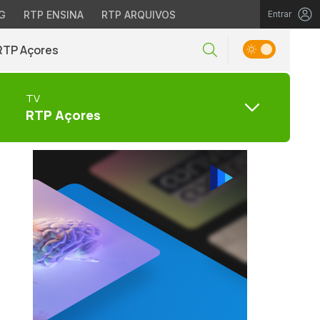
G
RTP ENSINA
RTP ARQUIVOS
Entrar
RTP Açores
TV
RTP Açores