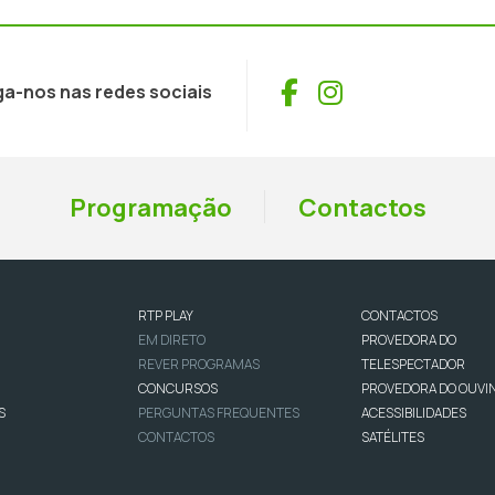
Facebook
Instagram
ga-nos nas redes sociais
Programação
Contactos
RTP PLAY
CONTACTOS
EM DIRETO
PROVEDORA DO
REVER PROGRAMAS
TELESPECTADOR
CONCURSOS
PROVEDORA DO OUVI
S
PERGUNTAS FREQUENTES
ACESSIBILIDADES
CONTACTOS
SATÉLITES