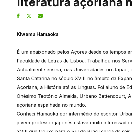
literatura açoriana 
Kiwamu Hamaoka
É um apaixonado pelos Açores desde os tempos em 
Faculdade de Letras de Lisboa. Trabalhou nos Serv
Actualmente ensina, nas Universidades no Japão, o
Santa Catarina no século XVIII no âmbito da Expans
Açoriana, a História até as Línguas. Foi aluno de 
Onésimo Teotónio Almeida, Urbano Bettencourt, Ál
açoriana espalhada no mundo.
Conheci Hamaoka por intermédio do escritor Urban
jovem professor japonês estava muito interessado 
XVIII que trouxe para o Sul do Brasil cerca de seis