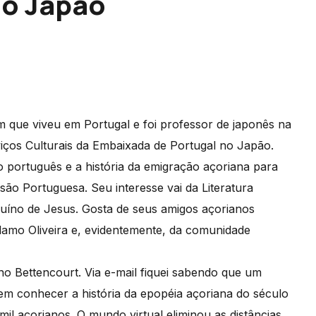
no Japão
que viveu em Portugal e foi professor de japonês na
iços Culturais da Embaixada de Portugal no Japão.
 português e a história da emigração açoriana para
ão Portuguesa. Seu interesse vai da Literatura
Eduíno de Jesus. Gosta de seus amigos açorianos
amo Oliveira e, evidentemente, da comunidade
o Bettencourt. Via e-mail fiquei sabendo que um
em conhecer a história da epopéia açoriana do século
 mil açorianos. O mundo virtual eliminou as distâncias