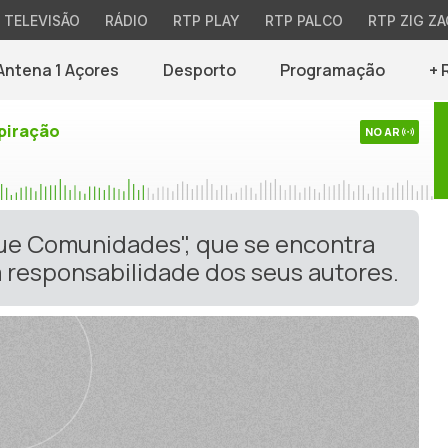
TELEVISÃO
RÁDIO
RTP PLAY
RTP PALCO
RTP ZIG ZA
Antena 1 Açores
Desporto
Programação
+ 
piração
NO AR
gue Comunidades", que se encontra
 responsabilidade dos seus autores.