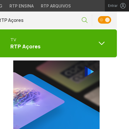
G
RTP ENSINA
RTP ARQUIVOS
Entrar
RTP Açores
TV
RTP Açores