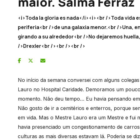
maior. Salma Ferraz
<i>Toda la gloria es nada</i><i><br />Toda vida e
periferia<br />de una galaxia menor.<br />Una, e
girando a su alrededor<br />No dejaremos huella,
/>Drexler<br /><br /><br />
No início da semana conversei com alguns colega
Lauro no Hospital Caridade. Demoramos um pouco p
momento. Não deu tempo… Eu havia pensando em 
Não gosto de ir a cemitérios e enterros, porque sem
em vida. Mas o Mestre Lauro era um Mestre e fui m
havia presenciado um congestionamento de carros
culturas as mais diversas estavam lá. Poderia se d