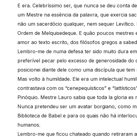
E era. Celebríssimo ser, que nunca se deu conta de 
um Mestre na essência da palavra, que exercia sa
não um sacerdócio qualquer, nem sequer Levítico. 
Ordem de Melquisedeque. E quão poucos mestres e
amor ao texto escrito, dos filósofos gregos a sabed
Lembro-me de numa defesa ter sido muito dura em m
preferível pecar pelo excesso de generosidade do q
posicionei diante dele como uma discípula que tem
Mas volto à humildade. Ele era um intelectual humil
contrastava com os “cenepequísticos” e “lattísticos
Pinóquio. Mestre Lauro sabia que toda la gloria es
Nunca pretendeu ser um avatar borgiano, como mu
Biblioteca de Babel e para os quais não há interloc
humanos.
Lembro-me que ficou chateado quando retiraram a L