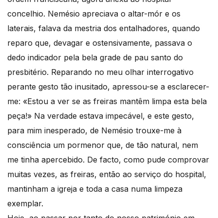
concelhio. Nemésio apreciava o altar-mór e os
laterais, falava da mestria dos entalhadores, quando
reparo que, devagar e ostensivamente, passava o
dedo indicador pela bela grade de pau santo do
presbitério. Reparando no meu olhar interrogativo
perante gesto tão inusitado, apressou-se a esclarecer-
me: «Estou a ver se as freiras mantêm limpa esta bela
peça!» Na verdade estava impecável, e este gesto,
para mim inesperado, de Nemésio trouxe-me à
consciência um pormenor que, de tão natural, nem
me tinha apercebido. De facto, como pude comprovar
muitas vezes, as freiras, então ao serviço do hospital,
mantinham a igreja e toda a casa numa limpeza
exemplar.
Hoje, ao passar por tanto do nosso património em