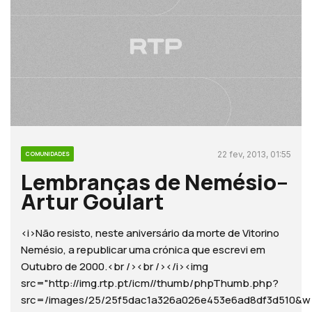
22 fev, 2013, 01:55
COMUNIDADES
Lembranças de Nemésio–
Artur Goulart
<i>Não resisto, neste aniversário da morte de Vitorino
Nemésio, a republicar uma crónica que escrevi em
Outubro de 2000.<br /><br /></i><img
src="http://img.rtp.pt/icm//thumb/phpThumb.php?
src=/images/25/25f5dac1a326a026e453e6ad8df3d510