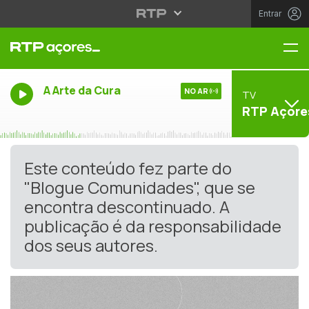
Entrar
Me
A Arte da Cura
NO AR
TV
RTP Açore
Este conteúdo fez parte do
"Blogue Comunidades", que se
encontra descontinuado. A
publicação é da responsabilidade
dos seus autores.