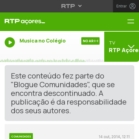
Entrar
Me
Musica no Colégio
NO AR
TV
RTP Açore
Este conteúdo fez parte do
"Blogue Comunidades", que se
encontra descontinuado. A
publicação é da responsabilidade
dos seus autores.
14 out, 2014, 12:11
COMUNIDADES