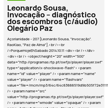
Leonardo Sousa,
Invocação – diagnóstico
dos escombros (c/áudio)
Olegário Paz
Açorianidade - 207 [Leonardo Sousa, "Invocação".
RaoKiao, "Paz de Alma"].<br /><br
/>PorqueHojeEhSabado 2014.10.11 <div><br /></div>
<div><br /> <object height="20" width="500"
data="http://programas.rtp.pt/swfjs/player/player.swf"
type="application/x-shockwave-flash"> <param
name="id" value="player" /> <param name="name"
value="player" /> <param name="flashvars"
value="file=/mcm/mp3/64c/64c83888519d9b505f72e3111183
/> <param name="src"
value="http://programas.rtp.pt/swfjs/player/player.swf"
/> <param name="wmode" value="opaque" /> <param