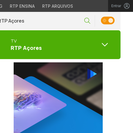
G
RTP ENSINA
RTP ARQUIVOS
Entrar
RTP Açores
TV
RTP Açores