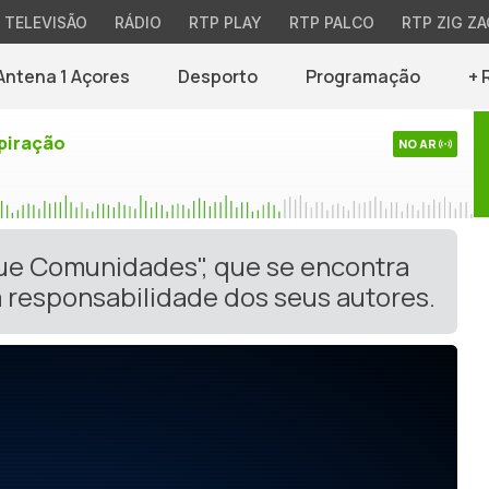
TELEVISÃO
RÁDIO
RTP PLAY
RTP PALCO
RTP ZIG ZA
Antena 1 Açores
Desporto
Programação
+ 
piração
NO AR
gue Comunidades", que se encontra
 responsabilidade dos seus autores.