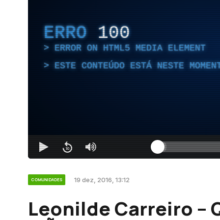
ERRO
100
ERROR ON HTML5 MEDIA ELEMENT
ESTE CONTEÚDO ESTÁ NESTE MOMEN
19 dez, 2016, 13:12
COMUNIDADES
Leonilde Carreiro –