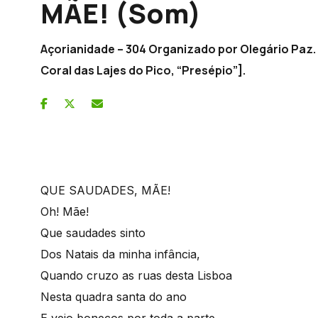
MÃE! (Som)
Açorianidade – 304 Organizado por Olegário Paz.
Coral das Lajes do Pico, “Presépio”].
QUE SAUDADES, MÃE!
Oh! Mãe!
Que saudades sinto
Dos Natais da minha infância,
Quando cruzo as ruas desta Lisboa
Nesta quadra santa do ano
E vejo bonecos por toda a parte,