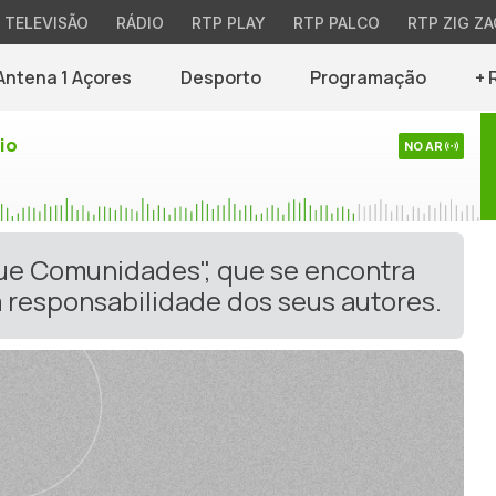
TELEVISÃO
RÁDIO
RTP PLAY
RTP PALCO
RTP ZIG ZA
Antena 1 Açores
Desporto
Programação
+ 
io
NO AR
gue Comunidades", que se encontra
 responsabilidade dos seus autores.