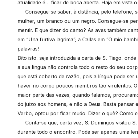
atualidade é… ficar de boca aberta. Haja em vista o 
Consegue-se saber, à distância, pelo telefone, 
mulher, um branco ou um negro. Consegue-se perc
mentir. E que dizer do canto? As aves também cant
em “Una furtiva lagrima”; a Callas em “O mio bam
palavras!
Dito isto, seja introduzida a carta de S. Tiago, on
a sua língua não controla todo o resto do seu cor
que está coberto de razão, pois a língua pode se
haver no corpo poucos membros tão virulentos. O c
maior parte das vezes, quando falamos, procuramos 
do juízo aos homens, e não a Deus. Basta pensar em
Verbo, optou por ficar mudo. Dizer o quê? Como e
Conta-se que, certa vez, S. Domingos visitou S.
durante todo o encontro. Pode ser apenas uma len