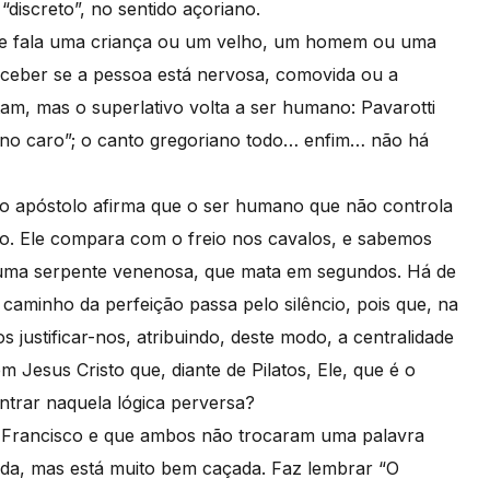
“discreto”, no sentido açoriano.
se fala uma criança ou um velho, um homem ou uma
eber se a pessoa está nervosa, comovida ou a
am, mas o superlativo volta a ser humano: Pavarotti
bino caro”; o canto gregoriano todo… enfim… não há
de o apóstolo afirma que o ser humano que não controla
po. Ele compara com o freio nos cavalos, e sabemos
r uma serpente venenosa, que mata em segundos. Há de
aminho da perfeição passa pelo silêncio, pois que, na
justificar-nos, atribuindo, deste modo, a centralidade
 Jesus Cristo que, diante de Pilatos, Ele, que é o
ntrar naquela lógica perversa?
 Francisco e que ambos não trocaram uma palavra
da, mas está muito bem caçada. Faz lembrar “O