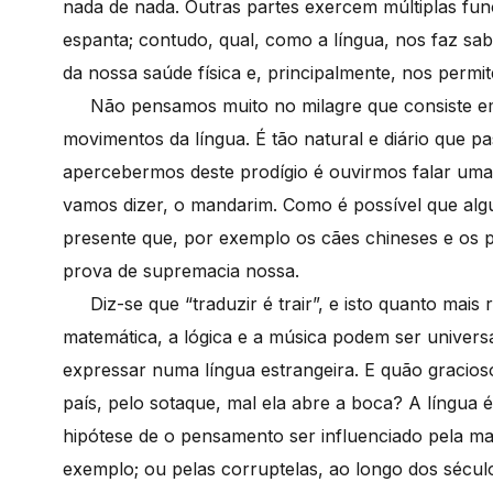
nada de nada. Outras partes exercem múltiplas f
espanta; contudo, qual, como a língua, nos faz s
da nossa saúde física e, principalmente, nos permi
Não pensamos muito no milagre que consiste em 
movimentos da língua. É tão natural e diário que 
apercebermos deste prodígio é ouvirmos falar uma
vamos dizer, o mandarim. Como é possível que al
presente que, por exemplo os cães chineses e os 
prova de supremacia nossa.
Diz-se que “traduzir é trair”, e isto quanto mais
matemática, a lógica e a música podem ser universais
expressar numa língua estrangeira. E quão gracio
país, pelo sotaque, mal ela abre a boca? A língua é
hipótese de o pensamento ser influenciado pela man
exemplo; ou pelas corruptelas, ao longo dos século