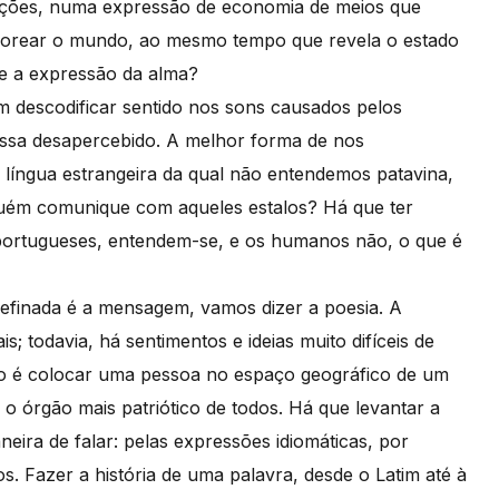
unções, numa expressão de economia de meios que
aborear o mundo, ao mesmo tempo que revela o estado
te a expressão da alma?
descodificar sentido nos sons causados pelos
passa desapercebido. A melhor forma de nos
 língua estrangeira da qual não entendemos patavina,
guém comunique com aqueles estalos? Há que ter
portugueses, entendem-se, e os humanos não, o que é
 refinada é a mensagem, vamos dizer a poesia. A
; todavia, há sentimentos e ideias muito difíceis de
so é colocar uma pessoa no espaço geográfico de um
 o órgão mais patriótico de todos. Há que levantar a
eira de falar: pelas expressões idiomáticas, por
s. Fazer a história de uma palavra, desde o Latim até à