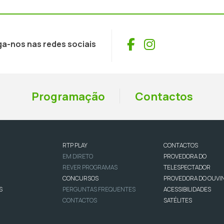
Facebook
Instagram
ga-nos nas redes sociais
Programação
Contactos
RTP PLAY
CONTACTOS
EM DIRETO
PROVEDORA DO
REVER PROGRAMAS
TELESPECTADOR
CONCURSOS
PROVEDORA DO OUVI
S
PERGUNTAS FREQUENTES
ACESSIBILIDADES
CONTACTOS
SATÉLITES