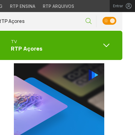
G
RTP ENSINA
RTP ARQUIVOS
Entrar
RTP Açores
TV
RTP Açores