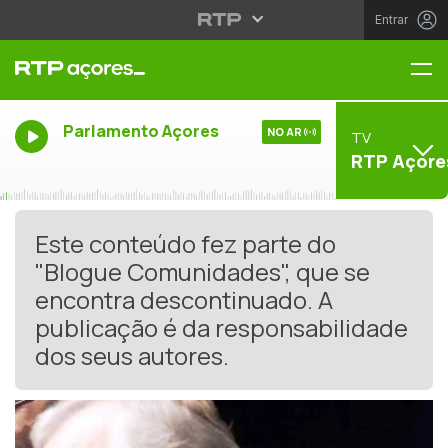
Entrar
Me
Parlamento Açores
NO AR
TV
RTP Açore
Este conteúdo fez parte do
"Blogue Comunidades", que se
encontra descontinuado. A
publicação é da responsabilidade
dos seus autores.