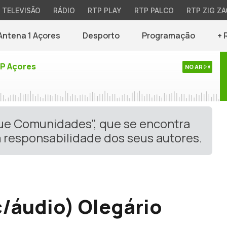
TELEVISÃO
RÁDIO
RTP PLAY
RTP PALCO
RTP ZIG ZA
Antena 1 Açores
Desporto
Programação
+ 
TP Açores
NO AR
gue Comunidades", que se encontra
 responsabilidade dos seus autores.
c/áudio) Olegário