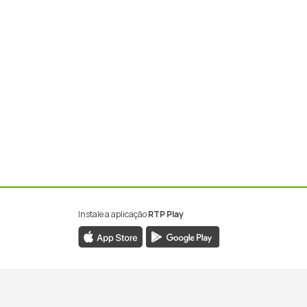
Instale a aplicação
RTP Play