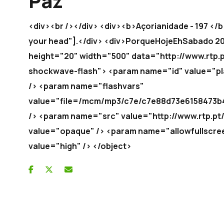
Paz
<div><br /></div> <div><b>Açorianidade - 197 </
your head"].</div> <div>PorqueHojeEhSabado 2014
height="20" width="500" data="http://www.rtp.pt
shockwave-flash"> <param name="id" value="pl
/> <param name="flashvars"
value="file=/mcm/mp3/c7e/c7e88d73e6158473b45
/> <param name="src" value="http://www.rtp.pt
value="opaque" /> <param name="allowfullscree
value="high" /> </object>