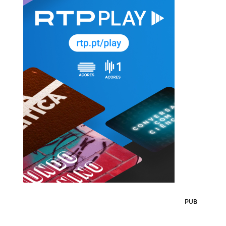
lv/RTPFiles&tracecall=printTrace&"
PUB