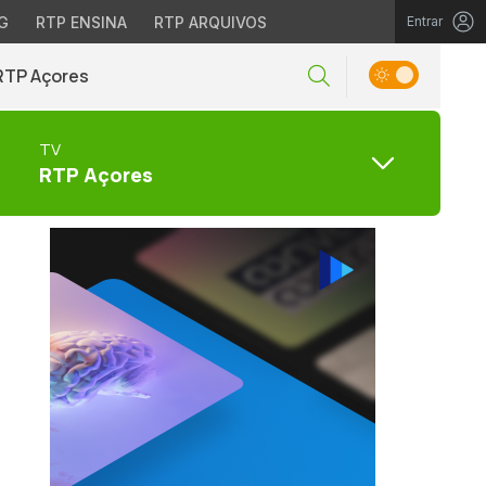
G
RTP ENSINA
RTP ARQUIVOS
Entrar
RTP Açores
TV
RTP Açores