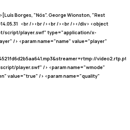
b>[Luís Borges, "Nós". George Wionston, "Rest
.05.31 <br /><br /><br /><br /></div> <object
/script/player.swf" type="application/x-
ayer" /> <param name="name" value="player"
21fd6d2b5aa641.mp3&streamer=rtmp://video2.rtp.pt/f
/script/player.swf" /> <param name="wmode"
n" value="true" /> <param name="quality"