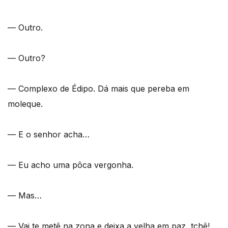
— Outro.
— Outro?
— Complexo de Édipo. Dá mais que pereba em
moleque.
— E o senhor acha…
— Eu acho uma pôca vergonha.
— Mas…
— Vai te metê na zona e deixa a velha em paz, tchê!