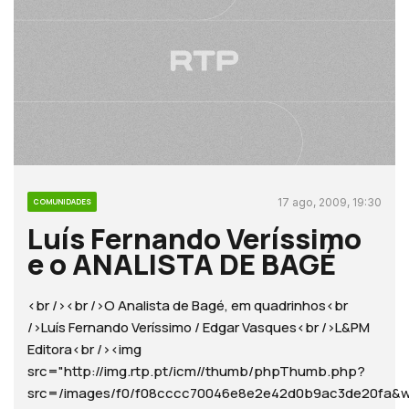
17 ago, 2009, 19:30
COMUNIDADES
Luís Fernando Veríssimo
e o ANALISTA DE BAGÉ
<br /><br />O Analista de Bagé, em quadrinhos<br
/>Luís Fernando Veríssimo / Edgar Vasques<br />L&PM
Editora<br /><img
src="http://img.rtp.pt/icm//thumb/phpThumb.php?
src=/images/f0/f08cccc70046e8e2e42d0b9ac3de20f