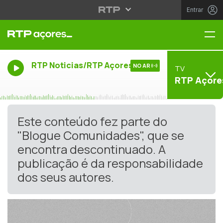
Entrar
Me
RTP Noticias/RTP Açores
NO AR
TV
RTP Açore
Este conteúdo fez parte do
"Blogue Comunidades", que se
encontra descontinuado. A
publicação é da responsabilidade
dos seus autores.