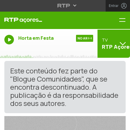
Entrar
Me
Horta em Festa
NO AR
TV
RTP Açore
Este conteúdo fez parte do
"Blogue Comunidades", que se
encontra descontinuado. A
publicação é da responsabilidade
dos seus autores.