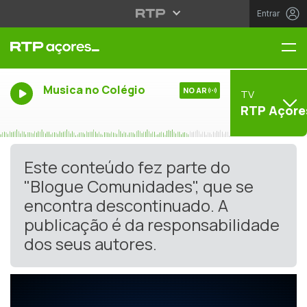
Entrar
Me
Musica no Colégio
NO AR
TV
RTP Açore
Este conteúdo fez parte do
"Blogue Comunidades", que se
encontra descontinuado. A
publicação é da responsabilidade
dos seus autores.