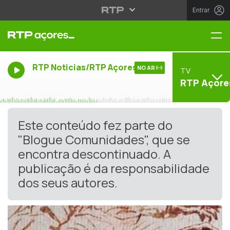
Entrar
Me
RTP Noticias/RTP Açores
NO AR
TV
RTP Açore
Este conteúdo fez parte do
"Blogue Comunidades", que se
encontra descontinuado. A
publicação é da responsabilidade
dos seus autores.