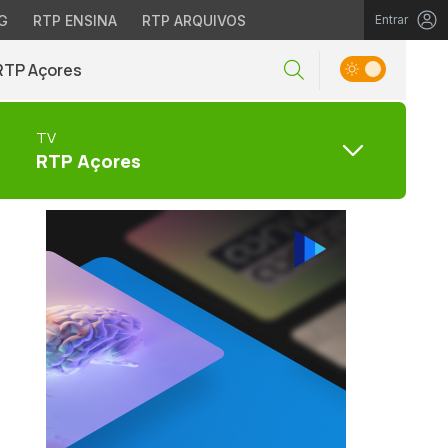
G
RTP ENSINA
RTP ARQUIVOS
Entrar
RTP Açores
TV
RTP Açores