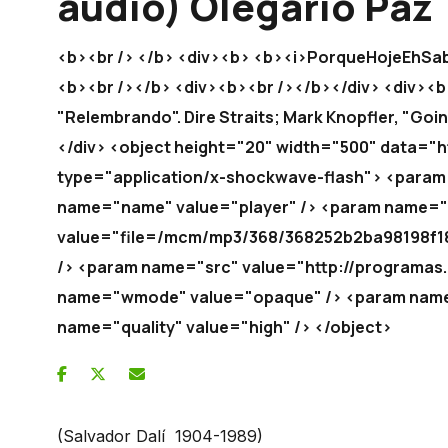
áudio) Olegário Paz
<b><br /> </b> <div><b> <b><i>PorqueHojeEhSab
<b><br /></b> <div><b><br /></b></div> <div><b
"Relembrando". Dire Straits; Mark Knopfler, "Go
</div> <object height="20" width="500" data="ht
type="application/x-shockwave-flash"> <param 
name="name" value="player" /> <param name="
value="file=/mcm/mp3/368/368252b2ba98198f184
/> <param name="src" value="http://programas.r
name="wmode" value="opaque" /> <param name=
name="quality" value="high" /> </object>
(Salvador Dalí 1904-1989)