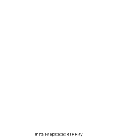
Instale a aplicação
RTP Play