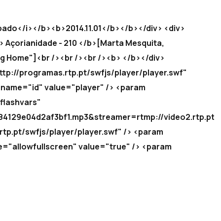
ado</i></b><b>2014.11.01</b></b></div> <div>
> Açorianidade - 210 </b>[Marta Mesquita,
ing Home"]<br /><br /><br /><b> </b></div>
tp://programas.rtp.pt/swfjs/player/player.swf"
name="id" value="player" /> <param
flashvars"
129e04d2af3bf1.mp3&streamer=rtmp://video2.rtp.pt/fl
tp.pt/swfjs/player/player.swf" /> <param
"allowfullscreen" value="true" /> <param