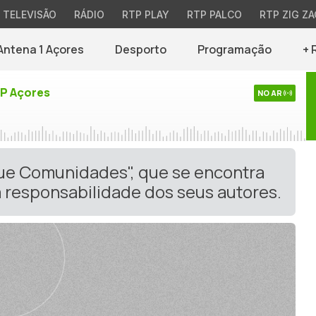
TELEVISÃO
RÁDIO
RTP PLAY
RTP PALCO
RTP ZIG ZA
Antena 1 Açores
Desporto
Programação
+ 
TP Açores
NO AR
gue Comunidades", que se encontra
 responsabilidade dos seus autores.