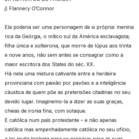
j) Flannery O’Connor
Ela poderia ser uma personagem de si própria: menina
rica da Geórgia, o mítico sul da América esclavagista;
filha única e solteirona, que morre de lúpus aos trinta
e nove anos, não sem antes se consagrar como a
maior escritora dos States do séc. XX.
Há nela uma mistura cativante entre a herdeira
provinciana com paixão por pavões e a inteligência
cáustica de quem põe as pretensões citadinas no seu
devido lugar. Imaginemo-la a dizer as suas graças,
cheias de ironia fina, com sotaque.
E católica num país protestante – e não apenas
católica mas empenhadamente católica no seu ofício,
a ler muita teologia para se preparar para as suas