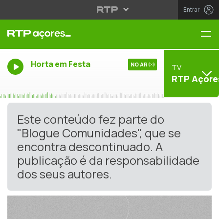
Entrar
Me
Horta em Festa
NO AR
TV
RTP Açore
Este conteúdo fez parte do
"Blogue Comunidades", que se
encontra descontinuado. A
publicação é da responsabilidade
dos seus autores.