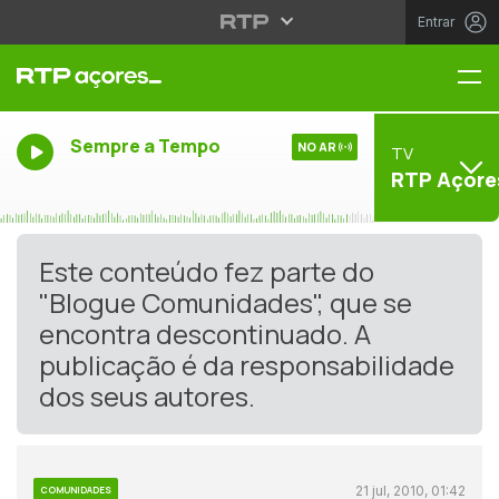
Entrar
Me
Sempre a Tempo
NO AR
TV
RTP Açore
Este conteúdo fez parte do
"Blogue Comunidades", que se
encontra descontinuado. A
publicação é da responsabilidade
dos seus autores.
21 jul, 2010, 01:42
COMUNIDADES