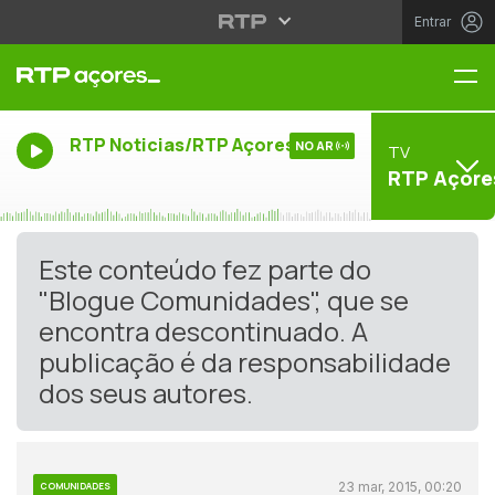
Entrar
Me
RTP Noticias/RTP Açores
NO AR
TV
RTP Açore
Este conteúdo fez parte do
"Blogue Comunidades", que se
encontra descontinuado. A
publicação é da responsabilidade
dos seus autores.
23 mar, 2015, 00:20
COMUNIDADES