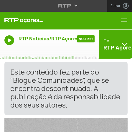
Entrar
Me
RTP Noticias/RTP Açores
NO AR
TV
RTP Açore
Este conteúdo fez parte do
"Blogue Comunidades", que se
encontra descontinuado. A
publicação é da responsabilidade
dos seus autores.