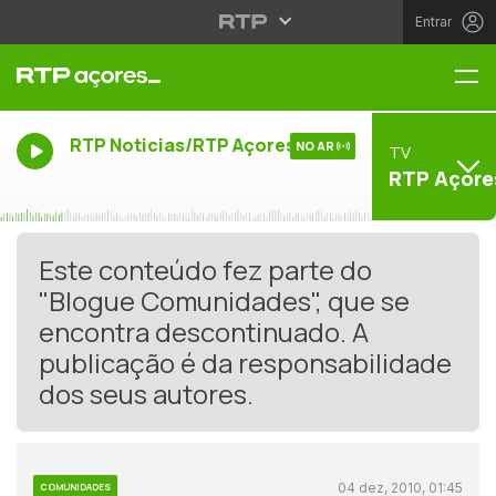
Entrar
Me
RTP Noticias/RTP Açores
NO AR
TV
RTP Açore
Este conteúdo fez parte do
"Blogue Comunidades", que se
encontra descontinuado. A
publicação é da responsabilidade
dos seus autores.
04 dez, 2010, 01:45
COMUNIDADES