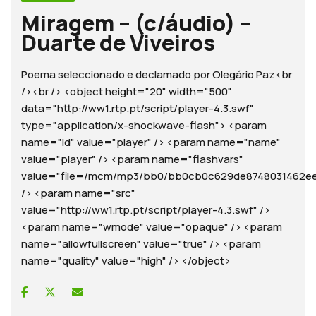
Miragem – (c/áudio) –
Duarte de Viveiros
Poema seleccionado e declamado por Olegário Paz<br
/><br /> <object height="20" width="500"
data="http://ww1.rtp.pt/script/player-4.3.swf"
type="application/x-shockwave-flash"> <param
name="id" value="player" /> <param name="name"
value="player" /> <param name="flashvars"
value="file=/mcm/mp3/bb0/bb0cb0c629de8748031462eee10
/> <param name="src"
value="http://ww1.rtp.pt/script/player-4.3.swf" />
<param name="wmode" value="opaque" /> <param
name="allowfullscreen" value="true" /> <param
name="quality" value="high" /> </object>