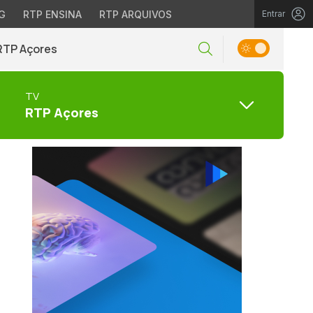
G
RTP ENSINA
RTP ARQUIVOS
Entrar
RTP Açores
TV
RTP Açores