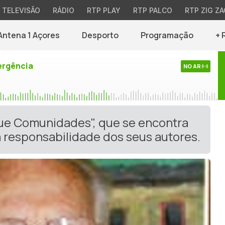
TELEVISÃO
RÁDIO
RTP PLAY
RTP PALCO
RTP ZIG ZA
Antena 1 Açores
Desporto
Programação
+ 
rgência
NO AR
gue Comunidades", que se encontra
 responsabilidade dos seus autores.