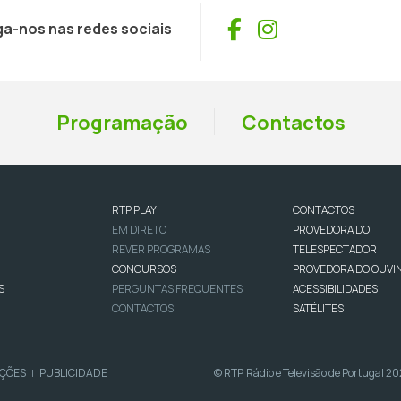
Facebook
Instagram
ga-nos nas redes sociais
Programação
Contactos
RTP PLAY
CONTACTOS
EM DIRETO
PROVEDORA DO
REVER PROGRAMAS
TELESPECTADOR
CONCURSOS
PROVEDORA DO OUVI
S
PERGUNTAS FREQUENTES
ACESSIBILIDADES
CONTACTOS
SATÉLITES
IÇÕES
PUBLICIDADE
© RTP, Rádio e Televisão de Portugal 2
|