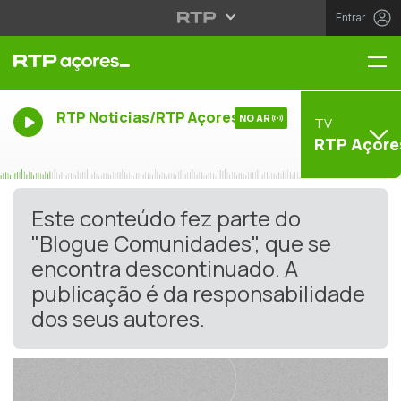
Entrar
Me
RTP Noticias/RTP Açores
NO AR
TV
RTP Açore
Este conteúdo fez parte do
"Blogue Comunidades", que se
encontra descontinuado. A
publicação é da responsabilidade
dos seus autores.