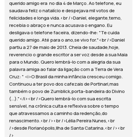
querido amigo era no dia 4 de Março. Ao telefone, eu
saudava feliz o natalício e despejava mil votos de
felicidades e longa vida.<br />Daniel, elegante,terno,
recebia o abraço e nunca acusava o engano. Eu
desligava o telefone faceira, dizendo-lhe: "Te cuida
querido amigo. Até para o ano,se vivo for."<br />Daniel
partiu a 27 de maio de 2013. Cheia de saudade,hoje,
reverencio o grande escritor a ser voz desde a sua Maia
para o Mundo. Quero lembrá-lo com a alegria da sua
palavra amiga ao falar da ligação com a Terra de Vera
Cruz: " <i>O Brasil da minha infância cresceu comigo.
Continuou a ter povo dos cafezais de Portinari,mas
também o povo de Zumblick,porta-bandeira do Divino
(...)."</i><br />Quero lembrá-lo com sua escrita
sensível, na crônica culta e reflexiva sobre o tempo
que atravessamos a caminho da redenção,do
renascimento.<br /><br />Lélia Pereira Nunes,<br
/>desde Florianópolis,Ilha de Santa Catarina.<br /><br
/>