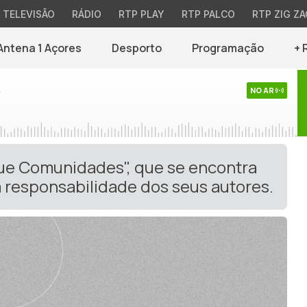
TELEVISÃO
RÁDIO
RTP PLAY
RTP PALCO
RTP ZIG ZA
Antena 1 Açores
Desporto
Programação
+ 
s
NO AR
gue Comunidades", que se encontra
 responsabilidade dos seus autores.