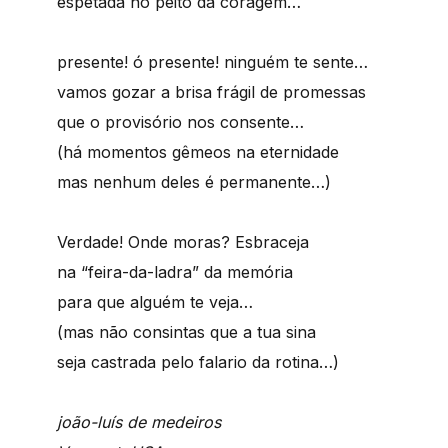
espetada no peito da coragem…
presente! ó presente! ninguém te sente…
vamos gozar a brisa frágil de promessas
que o provisório nos consente…
(há momentos gêmeos na eternidade
mas nenhum deles é permanente…)
Verdade! Onde moras? Esbraceja
na “feira-da-ladra” da memória
para que alguém te veja…
(mas não consintas que a tua sina
seja castrada pelo falario da rotina…)
joão-luís de medeiros