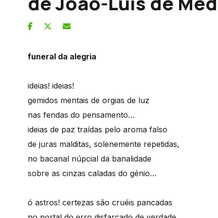
de João-Luis de Med
funeral da alegria
ideias! ideias!
gemidos mentais de orgias de luz
nas fendas do pensamento…
ideias de paz traídas pelo aroma falso
de juras malditas, solenemente repetidas,
no bacanal núpcial da banalidade
sobre as cinzas caladas do génio…
ó astros! certezas são cruéis pancadas
no portal do erro disfarçado de verdade…