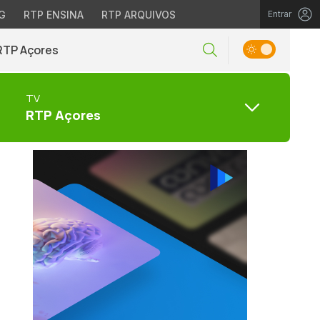
G
RTP ENSINA
RTP ARQUIVOS
Entrar
RTP Açores
TV
RTP Açores