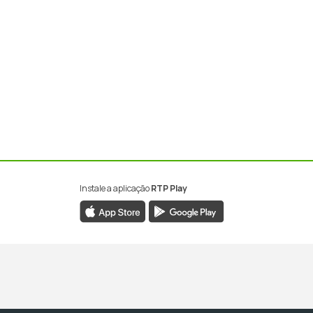
Instale a aplicação
RTP Play