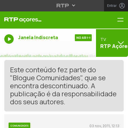
Entrar
Me
Janela Indiscreta
NO AR
TV
RTP Açore
Este conteúdo fez parte do
"Blogue Comunidades", que se
encontra descontinuado. A
publicação é da responsabilidade
dos seus autores.
03 nov, 2011, 12:13
COMUNIDADES