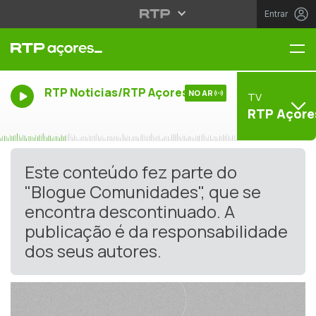
Entrar
Me
RTP Noticias/RTP Açores
NO AR
TV
RTP Açore
Este conteúdo fez parte do
"Blogue Comunidades", que se
encontra descontinuado. A
publicação é da responsabilidade
dos seus autores.