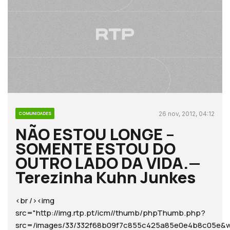
26 nov, 2012, 04:12
COMUNIDADES
NÃO ESTOU LONGE –
SOMENTE ESTOU DO
OUTRO LADO DA VIDA.—
Terezinha Kuhn Junkes
<br /><img
src="http://img.rtp.pt/icm//thumb/phpThumb.php?
src=/images/33/332f68b09f7c855c425a85e0e4b8c05