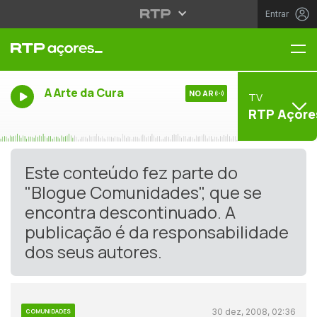
Entrar
Me
A Arte da Cura
NO AR
TV
RTP Açore
Este conteúdo fez parte do
"Blogue Comunidades", que se
encontra descontinuado. A
publicação é da responsabilidade
dos seus autores.
30 dez, 2008, 02:36
COMUNIDADES