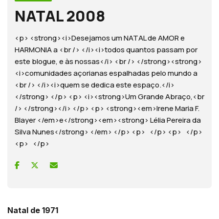
NATAL 2008
<p> <strong><i>Desejamos um NATAL de AMOR e
HARMONIA a <br /> </i><i>todos quantos passam por
este blogue, e às nossas</i> <br /> </strong><strong>
<i>comunidades açorianas espalhadas pelo mundo a
<br /> </i><i>quem se dedica este espaço.</i>
</strong> </p> <p> <i><strong>Um Grande Abraço,<br
/> </strong></i> </p> <p> <strong><em>Irene Maria F.
Blayer </em>e</strong><em><strong> Lélia Pereira da
Silva Nunes</strong> </em> </p> <p> </p> <p> </p>
<p> </p>
Natal de 1971