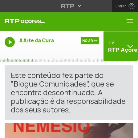
Entrar
Me
A Arte da Cura
NO AR
TV
RTP Açore
Este conteúdo fez parte do
"Blogue Comunidades", que se
encontra descontinuado. A
publicação é da responsabilidade
dos seus autores.