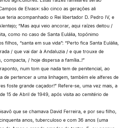
os agricultores. Estas raízes familiares serão
ampos de Elvas»: são cinco as gerações ali
que teria acompanhado o Rei libertador D. Pedro IV, e
lentejo; “Mas aqui veio ancorar, aqui raízes deitou /
cita, como no caso de Santa Eulália, topónimo
ilhos, “santa em sua vida”: “Perto fica Santa Eulália,
trada / que vai dar à Andaluzia / e que trouxe de
compacta, / hoje dispersa a família..!”
ontraponto, num tom que nada tem de penitencial, ao
ija de pertencer a uma linhagem, também ele alferes de
es foste grande caçador!” Refere-se, uma vez mais, a
de 15 de Abril de 1949, após visita ao cemitério de
savô que se chamava David Ferreira, e por seu filho,
cinquenta anos, tuberculoso e com 36 anos (uma