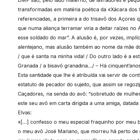
DMF são, pelo lado materno, de lavradores e pequen
transformadas em matéria poética da «Xácara dos C
referenciadas, a primeira a do trisavô dos Açores 
que numa aliança terramar viria a deitar raízes no A
esse soldado do mar”. A alusão é, por vezes, implí
alentejano, mas alusão também ao nome da mãe dos f
/ que é santa na minha vida! / Do outro lado é a es
Granada / a bisavó granadina…/ – Há cinquent’anos, 
Esta santidade que lhe é atribuída vai servir de c
estatuto de pecador do sujeito, que assim se regoz
Caçadores, na senda do avô: “sobretudo de mulher
este seu avô em carta dirigida a uma amiga, datada 
Elvas:
«[…] confesso o meu especial fraquinho por meu bi
o meu avô José Mariano, que morreu há perto de 