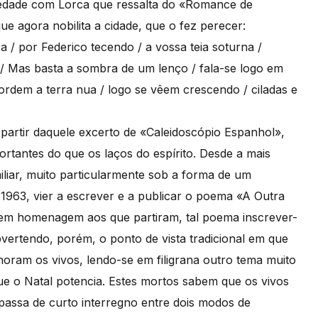
ariedade com Lorca que ressalta do «Romance de
e agora nobilita a cidade, que o fez perecer:
 / por Federico tecendo / a vossa teia soturna /
 / Mas basta a sombra de um lenço / fala-se logo em
ordem a terra nua / logo se vêem crescendo / ciladas e
a partir daquele excerto de «Caleidoscópio Espanhol»,
tantes do que os laços do espírito. Desde a mais
miliar, muito particularmente sob a forma de um
1963, vier a escrever e a publicar o poema «A Outra
, em homenagem aos que partiram, tal poema inscrever-
bvertendo, porém, o ponto de vista tradicional em que
horam os vivos, lendo-se em filigrana outro tema muito
que o Natal potencia. Estes mortos sabem que os vivos
passa de curto interregno entre dois modos de