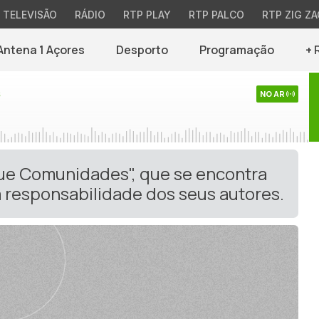
TELEVISÃO
RÁDIO
RTP PLAY
RTP PALCO
RTP ZIG ZA
Antena 1 Açores
Desporto
Programação
+ 
s
NO AR
gue Comunidades", que se encontra
 responsabilidade dos seus autores.