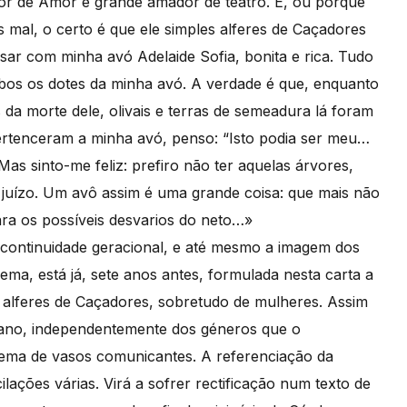
dor de Amor e grande amador de teatro. E, ou porque
al, o certo é que ele simples alferes de Caçadores
asar com minha avó Adelaide Sofia, bonita e rica. Tudo
mbos os dotes da minha avó. A verdade é que, enquanto
da morte dele, olivais e terras de semeadura lá foram
pertenceram a minha avó, penso: “Isto podia ser meu…
s sinto-me feliz: prefiro não ter aquelas árvores,
 juízo. Um avô assim é uma grande coisa: que mais não
ra os possíveis desvarios do neto…»
a continuidade geracional, e até mesmo a imagem dos
ma, está já, sete anos antes, formulada nesta carta a
 alferes de Caçadores, sobretudo de mulheres. Assim
diano, independentemente dos géneros que o
tema de vasos comunicantes. A referenciação da
lações várias. Virá a sofrer rectificação num texto de