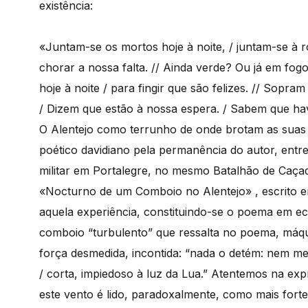
existência:
«Juntam-se os mortos hoje à noite, / juntam-se à r
chorar a nossa falta. // Ainda verde? Ou já em fogo
hoje à noite / para fingir que são felizes. // Sopr
/ Dizem que estão à nossa espera. / Sabem que ha
O Alentejo como terrunho de onde brotam as suas r
poético davidiano pela permanência do autor, entr
militar em Portalegre, no mesmo Batalhão de Caçad
«Nocturno de um Comboio no Alentejo» , escrito 
aquela experiência, constituindo-se o poema em ec
comboio “turbulento” que ressalta no poema, máq
força desmedida, incontida: “nada o detém: nem m
/ corta, impiedoso à luz da Lua.” Atentemos na ex
este vento é lido, paradoxalmente, como mais forte