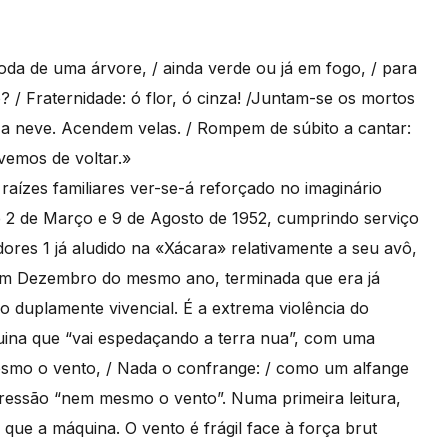
oda de uma árvore, / ainda verde ou já em fogo, / para
? / Fraternidade: ó flor, ó cinza! /Juntam-se os mortos
am a neve. Acendem velas. / Rompem de súbito a cantar:
vemos de voltar.»
aízes familiares ver-se-á reforçado no imaginário
e 2 de Março e 9 de Agosto de 1952, cumprindo serviço
ores 1 já aludido na «Xácara» relativamente a seu avô,
em Dezembro do mesmo ano, terminada que era já
o duplamente vivencial. É a extrema violência do
uina que “vai espedaçando a terra nua”, com uma
esmo o vento, / Nada o confrange: / como um alfange
pressão “nem mesmo o vento”. Numa primeira leitura,
 que a máquina. O vento é frágil face à força brut