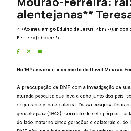
Mourão-Ferreira: raí
alentejanas** Teres
<i>Ao meu amigo Eduíno de Jesus, <br />(um dos p
Ferreira)</i><br />
No 16º aniversário da morte de David Mourão-Fer
A preocupação de DMF com a investigação da suas
aturada pesquisa que leva a cabo junto dos pais, ti
origens materna e paterna. Dessa pesquisa ficar
genealógica» (1943), conjunto de sete páginas, ju
do lado materno cinco gerações e colaterais e, do l