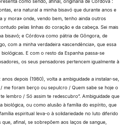
presenta como sendo, afinal, originária de Córdova :
ontas, era natural a minha bisavó que durante anos e
a y mora» onde, vendo bem, tenho ainda outros
contudo pelas linhas do coração e da cabeça. Sei mais
ha bisavó; e Córdova como pátria de Gôngora, de
go, com a minha verdadeira «ascendência», que essa
 biológicas. E com o resto da Espanha passa-se
osadores, os seus pensadores pertencem igualmente à
nos depois (1980), volta a ambiguidade a instalar-se,
 / me foram berço ou sepulcro / Quem sabe se hoje o
 te lembro / Só assim te redescubro”. Ambiguidade que
a biológica, ou como alusão à família do espírito, que
mília espiritual leva-o à solidariedade no luto diferido
is que, afinal, se sobrepõem aos laços de sangue,