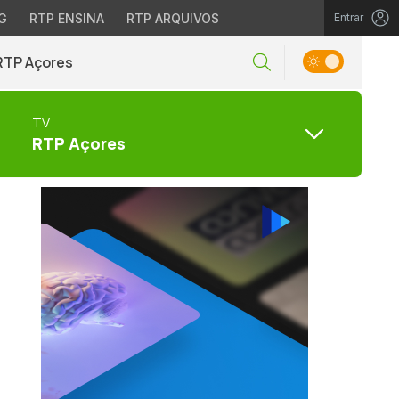
G
RTP ENSINA
RTP ARQUIVOS
Entrar
RTP Açores
TV
RTP Açores