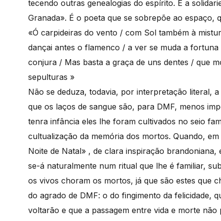
tecendo outras genealogias do espírito. É a solid
Granada». É o poeta que se sobrepõe ao espaço, qu
«Ó carpideiras do vento / com Sol também à mistura
dançai antes o flamenco / a ver se muda a fortuna
conjura / Mas basta a graça de uns dentes / que m
sepulturas »
Não se deduza, todavia, por interpretação literal, 
que os laços de sangue são, para DMF, menos impor
tenra infância eles lhe foram cultivados no seio fa
cultualização da memória dos mortos. Quando, em 
Noite de Natal» , de clara inspiração brandoniana
se-á naturalmente num ritual que lhe é familiar, su
os vivos choram os mortos, já que são estes que c
do agrado de DMF: o do fingimento da felicidade, 
voltarão e que a passagem entre vida e morte não 