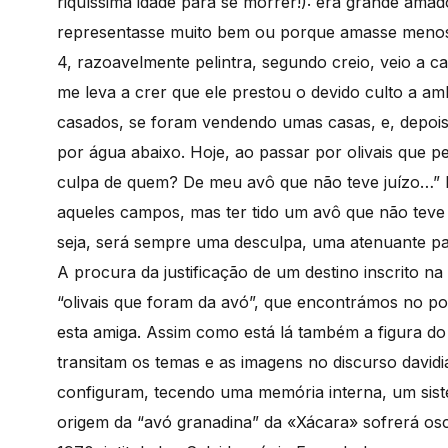
riquíssima idade para se morrer!): era grande ama
representasse muito bem ou porque amasse menos m
4, razoavelmente pelintra, segundo creio, veio a c
me leva a crer que ele prestou o devido culto a a
casados, se foram vendendo umas casas, e, depois 
por água abaixo. Hoje, ao passar por olivais que 
culpa de quem? De meu avô que não teve juízo…” Ma
aqueles campos, mas ter tido um avô que não teve
seja, será sempre uma desculpa, uma atenuante pa
A procura da justificação de um destino inscrito n
“olivais que foram da avó”, que encontrámos no poe
esta amiga. Assim como está lá também a figura do
transitam os temas e as imagens no discurso davi
configuram, tecendo uma memória interna, um sis
origem da “avó granadina” da «Xácara» sofrerá osci