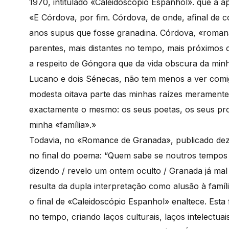
1970, intitulado «Caleidoscópio Espanhol». que a a
«E Córdova, por fim. Córdova, de onde, afinal de c
anos supus que fosse granadina. Córdova, «roman
parentes, mais distantes no tempo, mais próximos 
a respeito de Góngora que da vida obscura da min
Lucano e dois Sénecas, não tem menos a ver comi
modesta oitava parte das minhas raízes meramente
exactamente o mesmo: os seus poetas, os seus pr
minha «família».»
Todavia, no «Romance de Granada», publicado dez a
no final do poema: “Quem sabe se noutros tempos
dizendo / revelo um ontem oculto / Granada já mal
resulta da dupla interpretação como alusão à famíli
o final de «Caleidoscópio Espanhol» enaltece. Esta fa
no tempo, criando laços culturais, laços intelectua