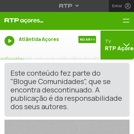
Entrar
Me
Atlântida Açores
NO AR
TV
RTP Açore
Este conteúdo fez parte do
"Blogue Comunidades", que se
encontra descontinuado. A
publicação é da responsabilidade
dos seus autores.