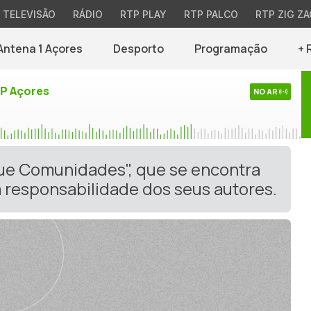
TELEVISÃO
RÁDIO
RTP PLAY
RTP PALCO
RTP ZIG ZA
Antena 1 Açores
Desporto
Programação
+ 
TP Açores
NO AR
gue Comunidades", que se encontra
 responsabilidade dos seus autores.