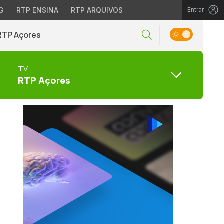
G
RTP ENSINA
RTP ARQUIVOS
Entrar
RTP Açores
TV
RTP Açores