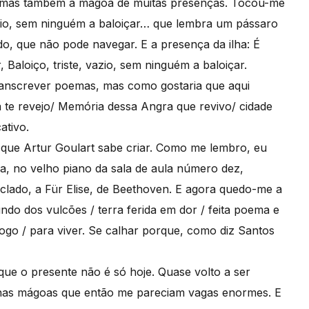
a mas também a mágoa de muitas presenças. Tocou-me
vazio, sem ninguém a baloiçar… que lembra um pássaro
do, que não pode navegar. E a presença da ilha: É
loiço, triste, vazio, sem ninguém a baloiçar.
transcrever poemas, mas como gostaria que aqui
te revejo/ Memória dessa Angra que revivo/ cidade
ativo.
que Artur Goulart sabe criar. Como me lembro, eu
a, no velho piano da sala de aula número dez,
clado, a Für Elise, de Beethoven. E agora quedo-me a
ndo dos vulcões / terra ferida em dor / feita poema e
fogo / para viver. Se calhar porque, como diz Santos
 que o presente não é só hoje. Quase volto a ser
as mágoas que então me pareciam vagas enormes. E