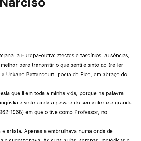
 Narciso
tejana, a Europa-outra: afectos e fascínios, ausências,
melhor para transmitir o que senti e sinto ao (re)ler
iz é Urbano Bettencourt, poeta do Pico, em abraço do
esia que li em toda a minha vida, porque na palavra
ngústia e sinto ainda a pessoa do seu autor e a grande
1962-1968) em que o tive como Professor, no
ta e artista. Apenas a embrulhava numa onda de
va e sugestionava. As suas aulas, serenas, metódicas e