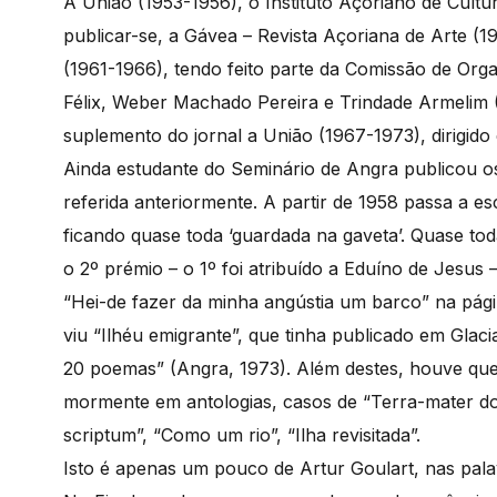
A União (1953-1956), o Instituto Açoriano de Cultur
publicar-se, a Gávea – Revista Açoriana de Arte (
(1961-1966), tendo feito parte da Comissão de Or
Félix, Weber Machado Pereira e Trindade Armelim (19
suplemento do jornal a União (1967-1973), dirigido
Ainda estudante do Seminário de Angra publicou o
referida anteriormente. A partir de 1958 passa a e
ficando quase toda ‘guardada na gaveta’. Quase t
o 2º prémio – o 1º foi atribuído a Eduíno de Jesus 
“Hei-de fazer da minha angústia um barco” na página
viu “Ilhéu emigrante”, que tinha publicado em Glac
20 poemas” (Angra, 1973). Além destes, houve que
mormente em antologias, casos de “Terra-mater dol
scriptum”, “Como um rio”, “Ilha revisitada”.
Isto é apenas um pouco de Artur Goulart, nas pala