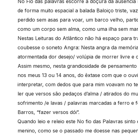
No Fio das palavras escorre a doçura da ausênci
de forma muito espacial a balada Baloiço triste, 
perdido sem asas para voar, um barco velho, parti
como um corpo sem alma, como uma ilha sem mar, Ba
Nestas Leituras do Atlântico não há espaço para 
coubesse o soneto Angra: Nesta angra da memória 
atormentada dor desejo/ volúpia de morrer livre e c
Assim mesmo, nesta grandiosidade de pensamento 
nos meus 13 ou 14 anos, do êxtase com que o ouvi
interpretar, com dedos que para mim voavam no te
ler que versos são pedaços d’alma / atirados do mu
sofrimento /e lavas / palavras marcadas a ferro e 
Barros, “fazer versos dói”.
Quando leio e releio este No fio das Palavras sinto
menino, como se o passado me doesse nas pequen