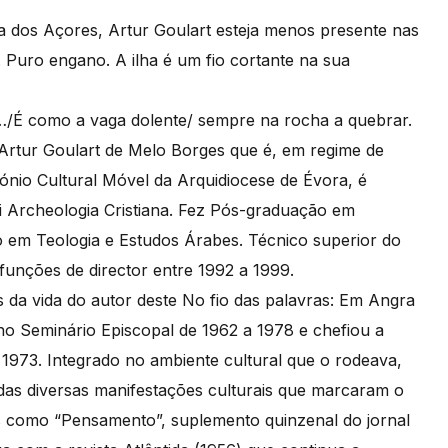
a dos Açores, Artur Goulart esteja menos presente nas
. Puro engano. A ilha é um fio cortante na sua
…/É como a vaga dolente/ sempre na rocha a quebrar.
 Artur Goulart de Melo Borges que é, em regime de
ónio Cultural Móvel da Arquidiocese de Évora, é
 di Archeologia Cristiana. Fez Pós-graduação em
o em Teologia e Estudos Árabes. Técnico superior do
unções de director entre 1992 a 1999.
s da vida do autor deste No fio das palavras: Em Angra
 no Seminário Episcopal de 1962 a 1978 e chefiou a
 1973. Integrado no ambiente cultural que o rodeava,
das diversas manifestações culturais que marcaram o
is como “Pensamento”, suplemento quinzenal do jornal