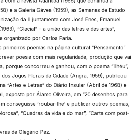
a com a revista Atlântida (1956) que continua a
1958) e a Galeria Gávea (1959), as Semanas de Estudo
ganização da II juntamente com José Enes, Emanuel
63), “Glacial” – a união das letras e das artes”,
 e organizado por Carlos Faria.
s primeiros poemas na página cultural “Pensamento”
screver poesia com mais regularidade, produção que vai
oda, porque concorreu e ganhou, com o poema “Ilhéu”,
– dos Jogos Florais da Cidade (Angra, 1959), publicou
 “Artes e Letras” do Diário Insular (Abril de 1968) e
ial, exposto por Álamo Oliveira, em “20 desenhos para
m conseguisse ‘roubar-lhe’ e publicar outros poemas,
orosa”, “Quadras da vida e do mar”, “Carta com post-
vras de Olegário Paz.