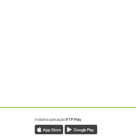
Instale a aplicação
RTP Play