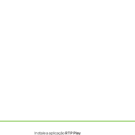
Instale a aplicação
RTP Play