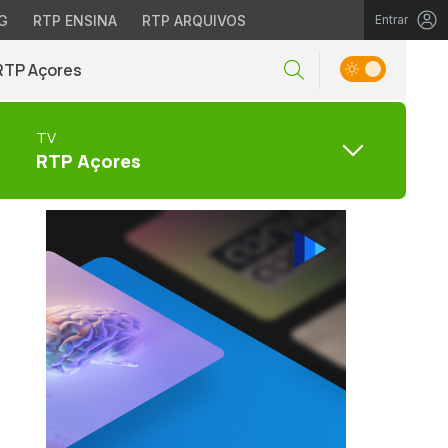
G
RTP ENSINA
RTP ARQUIVOS
Entrar
RTP Açores
TV
RTP Açores