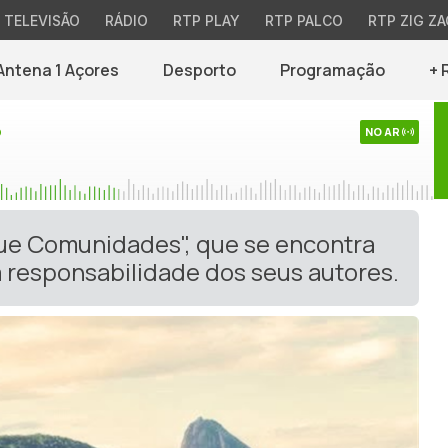
TELEVISÃO
RÁDIO
RTP PLAY
RTP PALCO
RTP ZIG ZA
Antena 1 Açores
Desporto
Programação
+ 
o
NO AR
gue Comunidades", que se encontra
 responsabilidade dos seus autores.