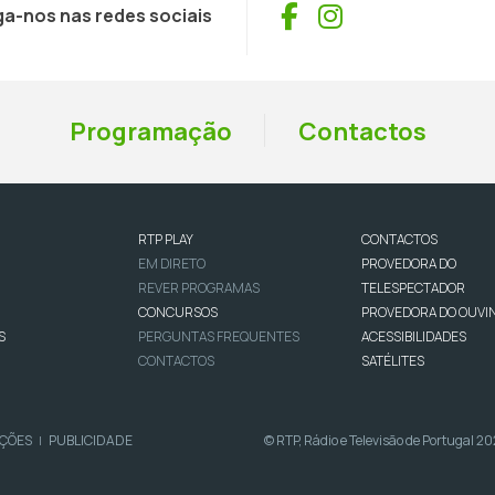
Facebook
Instagram
ga-nos nas redes sociais
Programação
Contactos
RTP PLAY
CONTACTOS
EM DIRETO
PROVEDORA DO
REVER PROGRAMAS
TELESPECTADOR
CONCURSOS
PROVEDORA DO OUVI
S
PERGUNTAS FREQUENTES
ACESSIBILIDADES
CONTACTOS
SATÉLITES
IÇÕES
PUBLICIDADE
© RTP, Rádio e Televisão de Portugal 2
|